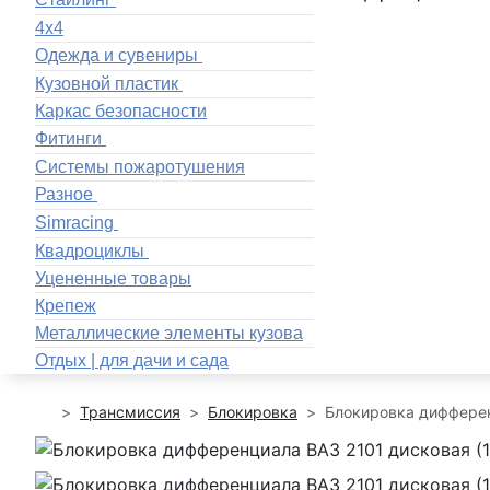
4x4
Одежда и сувениры
Кузовной пластик
Каркас безопасности
Фитинги
Системы пожаротушения
Разное
Simracing
Квадроциклы
Уцененные товары
Крепеж
Металлические элементы кузова
Отдых | для дачи и сада
Трансмиссия
Блокировка
Блокировка дифферен