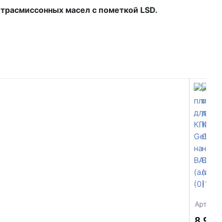
трасмиссонных масел с пометкой LSD.
Артику
8 960