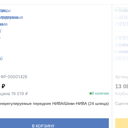
: ФР-00001428
Артик
 ₽
13 0
цена 19 019 ₽
Клубн
В наличии
 нерегулируемые передние НИВА/Шеви-НИВА (24 шлица)
Сцепле
В КОРЗИНУ