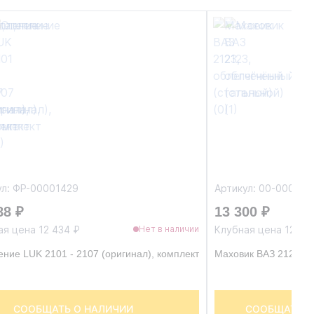
ул: ФР-00001429
Артикул: 00-00004
88 ₽
13 300 ₽
ая цена 12 434 ₽
Клубная цена 12 63
Нет в наличии
ние LUK 2101 - 2107 (оригинал), комплект
Маховик ВАЗ 2123, о
СООБЩАТЬ О НАЛИЧИИ
СООБЩАТЬ О