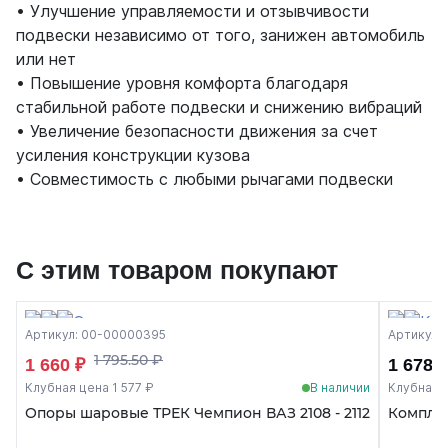
• Улучшение управляемости и отзывчивости
подвески независимо от того, занижен автомобиль
или нет
• Повышение уровня комфорта благодаря
стабильной работе подвески и снижению вибраций
• Увеличение безопасности движения за счет
усиления конструкции кузова
• Совместимость с любыми рычагами подвески
С этим товаром покупают
Артикул: 00-00000395
Артикул:
1 795.50 ₽
1 660 ₽
1 678 ₽
Клубная цена 1 577 ₽
В наличии
Клубная ц
Опоры шаровые ТРЕК Чемпион ВАЗ 2108 - 2112
Комплек