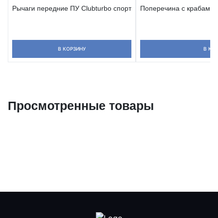
Рычаги передние ПУ Clubturbo спорт
Поперечина с крабами Cl
В КОРЗИНУ
В КО
Просмотренные товары