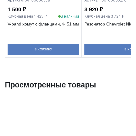
Артикул: 04-00000558
Артикул: 00-00005276
1 500 ₽
3 920 ₽
Клубная цена 1 425 ₽
В наличии
Клубная цена 3 724 ₽
V-band хомут с фланцами, Ф 51 мм
Резонатор Chevrolet Niv
В КОРЗИНУ
В КОРЗ
Просмотренные товары