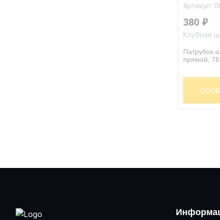
Артикул: 
380 ₽
Клубная ц
Патрубок 
прямой, 7
СООБ
Информац