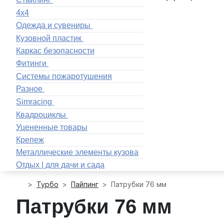
4x4
Одежда и сувениры
Кузовной пластик
Каркас безопасности
Фитинги
Системы пожаротушения
Разное
Simracing
Квадроциклы
Уцененные товары
Крепеж
Металлические элементы кузова
Отдых | для дачи и сада
Турбо
Пайпинг
Патрубки 76 мм
Патрубки 76 мм