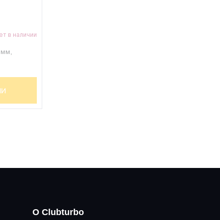
ет в наличии
 мм,
ИИ
О Clubturbo