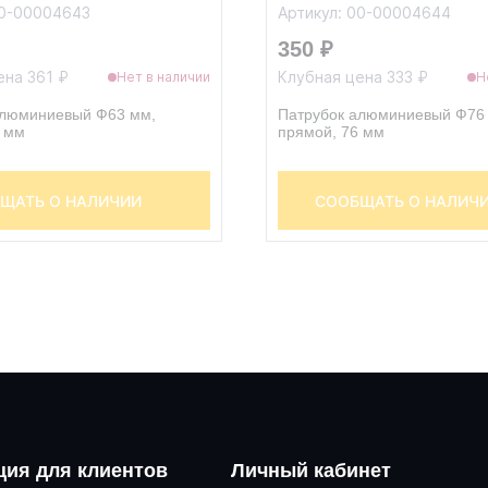
00-00004643
Артикул: 00-00004644
350 ₽
ена 361 ₽
Клубная цена 333 ₽
Нет в наличии
Н
алюминиевый Ф63 мм,
Патрубок алюминиевый Ф76
6 мм
прямой, 76 мм
ЩАТЬ О НАЛИЧИИ
СООБЩАТЬ О НАЛИЧ
ия для клиентов
Личный кабинет