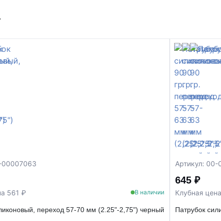
т
0-00007063
Артикул: 00
645 ₽
а 561 ₽
Клубная цена
В наличии
ликоновый, переход 57-70 мм (2.25"-2,75") черный
Патрубок сили