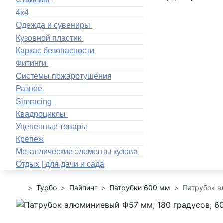
4x4
Одежда и сувениры
Кузовной пластик
Каркас безопасности
Фитинги
Системы пожаротушения
Разное
Simracing
Квадроциклы
Уцененные товары
Крепеж
Металлические элементы кузова
Отдых | для дачи и сада
Турбо
Пайпинг
Патрубки 600 мм
Патрубок а