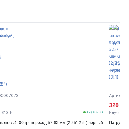
-00007073
Артикул:
3
320 ₽
 613 ₽
Клубная 
В наличии
коновый, 90 гр. переход 57-63 мм (2,25"-2,5") черный
Патрубок 