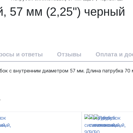
, 57 мм (2,25") черный
росы и ответы
Отзывы
Оплата и до
ок с внутренним диаметром 57 мм. Длина патрубка 70 м
т