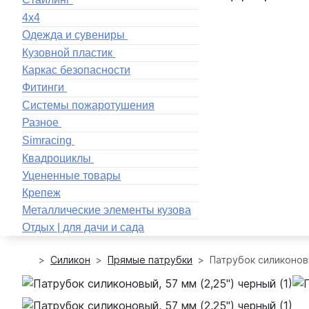
4x4
Одежда и сувениры
Кузовной пластик
Каркас безопасности
Фитинги
Системы пожаротушения
Разное
Simracing
Квадроциклы
Уцененные товары
Крепеж
Металлические элементы кузова
Отдых | для дачи и сада
Силикон
Прямые патрубки
Патрубок силиконовы