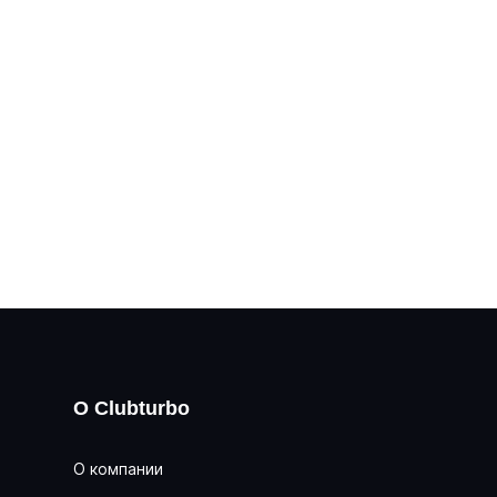
О Clubturbo
О компании