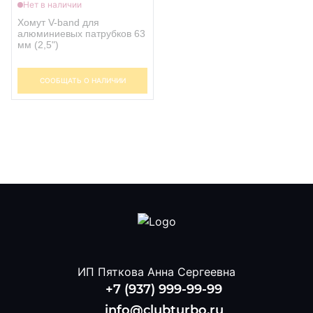
Нет в наличии
Хомут V-band для
алюминиевых патрубков 63
мм (2,5")
СООБЩАТЬ О НАЛИЧИИ
ИП Пяткова Анна Сергеевна
+7 (937) 999-99-99
info@clubturbo.ru