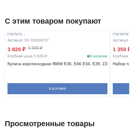
С этим товаром покупают
Артикул: 00-00006127
Артикул: 0
5 000 ₽
3 820 ₽
1 350 ₽
Клубная цена 3 629 ₽
В наличии
Клубная це
Кулиса короткоходная BMW E36, E46 E34, E39, Z3
Набор пла
В КОРЗИНУ
Просмотренные товары