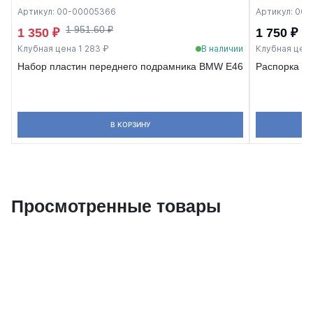
Артикул: 00-00005366
Артикул: 00
1 951.60 ₽
1 350 ₽
1 750 ₽
Клубная цена 1 283 ₽
В наличии
Клубная цена
Набор пластин переднего подрамника BMW E46
Распорка з
В КОРЗИНУ
Просмотренные товары