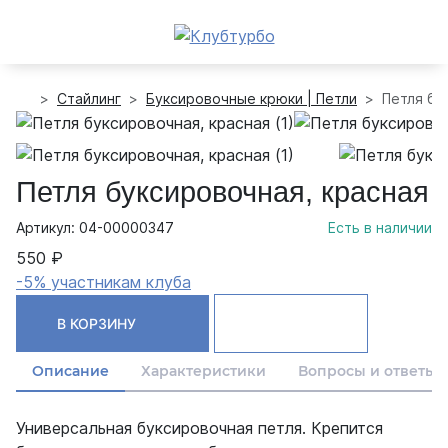
Стайлинг
Буксировочные крюки | Петли
Петля бу
Петля буксировочная, красная
Артикул: 04-00000347
Есть в наличии
550 ₽
-5% участникам клуба
В КОРЗИНУ
Описание
Характеристики
Вопросы и ответы
Универсальная буксировочная петля. Крепится