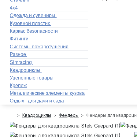
4x4
Одежда и сувениры
Кузовной пластик
Каркас безопасности
Фитинги
Системы пожаротушения
Разное
Simracing
Квадроциклы
Уцененные товары
Крепеж
Металлические элементы кузова
Отдых | для дачи и сада
Квадроциклы
Фендеры
Фендеры для квадроцик