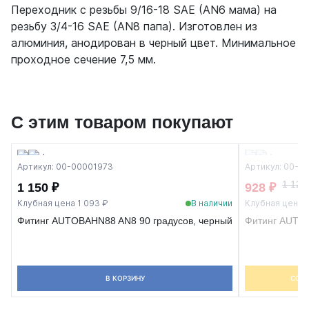
Переходник с резьбы 9/16-18 SAE (AN6 мама) на
резьбу 3/4-16 SAE (AN8 папа). Изготовлен из
алюминия, анодирован в черный цвет. Минимальное
проходное сечение 7,5 мм.
С этим товаром покупают
Артикул: 00-00001973
Артикул: 00-0
1 124
1 150 ₽
928 ₽
Клубная цена 1 093 ₽
В наличии
Клубная цена 
Фитинг AUTOBAHN88 AN8 90 градусов, черный
Фитинг AUTOB
В КОРЗИНУ
СОО