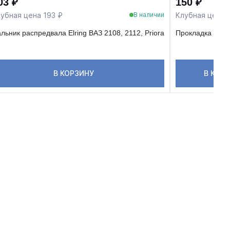
03 ₽
150 ₽
убная цена 193 ₽
Клубная цена 
В наличии
льник распредвала Elring ВАЗ 2108, 2112, Priora
Прокладка ГБЦ
В КОРЗИНУ
В КОР