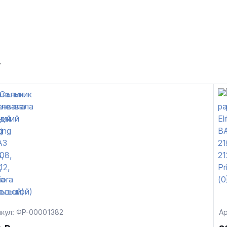
т
икул: ФР-00001382
Ар