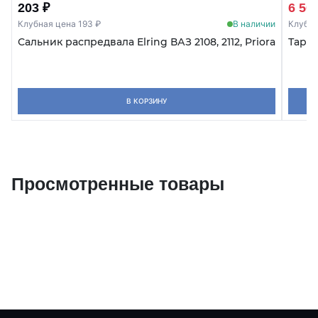
203 ₽
6 50
Клубная цена 193 ₽
В наличии
Клубна
Сальник распредвала Elring ВАЗ 2108, 2112, Priora
Тарел
В КОРЗИНУ
Просмотренные товары