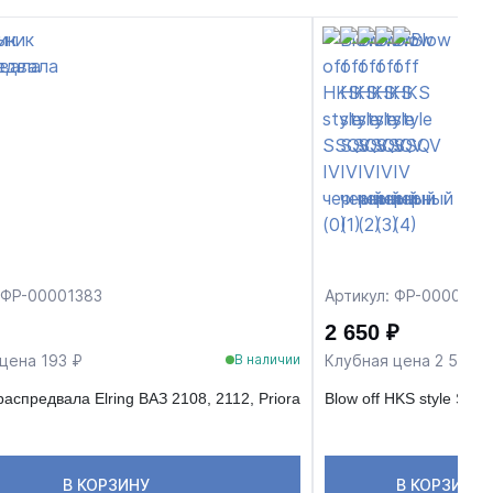
 ФР-00001383
Артикул: ФР-0000017
2 650 ₽
цена 193 ₽
Клубная цена 2 518 ₽
В наличии
аспредвала Elring ВАЗ 2108, 2112, Priora
Blow off HKS style SSQ
В КОРЗИНУ
В КОРЗИНУ