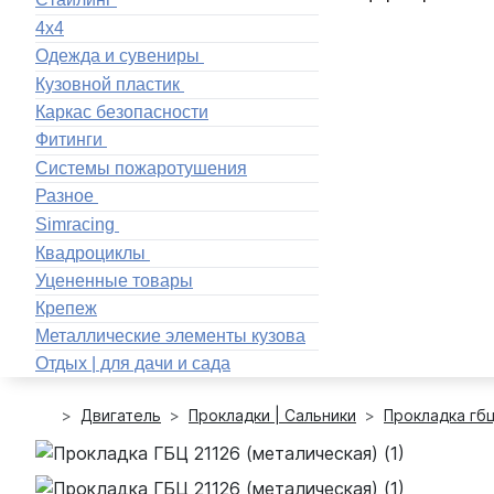
4x4
Одежда и сувениры
Кузовной пластик
Каркас безопасности
Фитинги
Системы пожаротушения
Разное
Simracing
Квадроциклы
Уцененные товары
Крепеж
Металлические элементы кузова
Отдых | для дачи и сада
Двигатель
Прокладки | Сальники
Прокладка гб