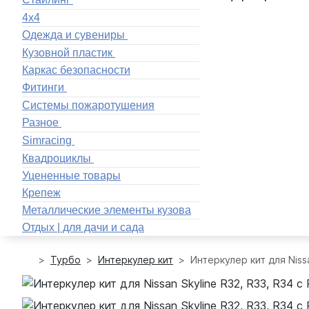
4x4
Одежда и сувениры
Кузовной пластик
Каркас безопасности
Фитинги
Системы пожаротушения
Разное
Simracing
Квадроциклы
Уцененные товары
Крепеж
Металлические элементы кузова
Отдых | для дачи и сада
Турбо
Интеркулер кит
Интеркулер кит для Niss