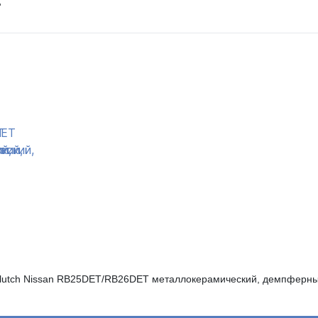
т
Clutch Nissan RB25DET/RB26DET металлокерамический, демпферный