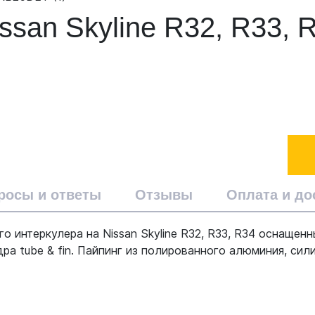
issan Skyline R32, R33,
росы и ответы
Отзывы
Оплата и до
о интеркулера на Nissan Skyline R32, R33, R34 оснащен
ра tube & fin. Пайпинг из полированного алюминия, сил