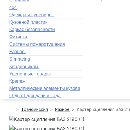
4x4
Одежда и сувениры
Кузовной пластик
Каркас безопасности
Фитинги
Системы пожаротушения
Разное
Simracing
Квадроциклы
Уцененные товары
Крепеж
Металлические элементы кузова
Отдых | для дачи и сада
Трансмиссия
Разное
Картер сцепления ВАЗ 21