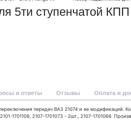
я 5ти ступенчатой КПП 
росы и ответы
Отзывы
Оплата и до
переключения передач ВАЗ 21074 и ее модификаций. К
101-1701108, 2107-1701073 - 2шт., 2107-1701068. Произв