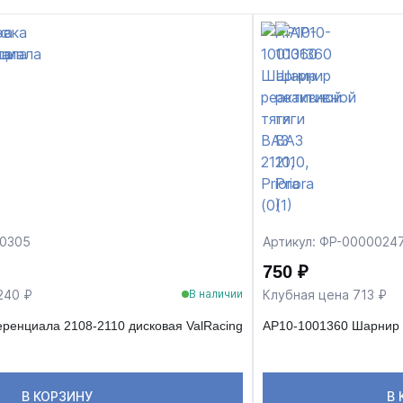
00305
Артикул: ФР-0000024
750 ₽
240 ₽
Клубная цена 713 ₽
В наличии
ренциала 2108-2110 дисковая ValRacing
АР10-1001360 Шарнир р
В КОРЗИНУ
В 