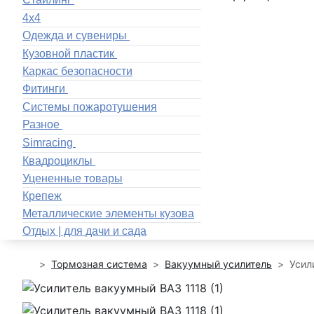
4x4
Одежда и сувениры
Кузовной пластик
Каркас безопасности
Фитинги
Системы пожаротушения
Разное
Simracing
Квадроциклы
Уцененные товары
Крепеж
Металлические элементы кузова
Отдых | для дачи и сада
Тормозная система
Вакуумный усилитель
Усил