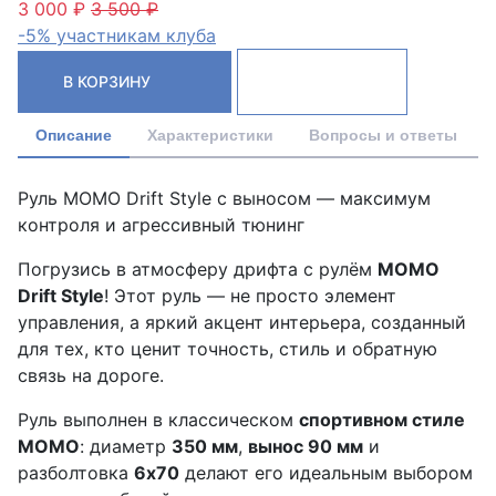
3 000 ₽
3 500 ₽
-5% участникам клуба
В КОРЗИНУ
Описание
Характеристики
Вопросы и ответы
Руль MOMO Drift Style с выносом — максимум
контроля и агрессивный тюнинг
Погрузись в атмосферу дрифта с рулём
MOMO
Drift Style
! Этот руль — не просто элемент
управления, а яркий акцент интерьера, созданный
для тех, кто ценит точность, стиль и обратную
связь на дороге.
Руль выполнен в классическом
спортивном стиле
MOMO
: диаметр
350 мм
,
вынос 90 мм
и
разболтовка
6x70
делают его идеальным выбором