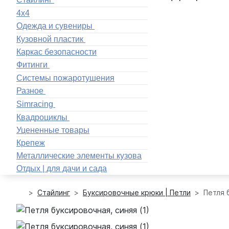
4x4
Одежда и сувениры
Кузовной пластик
Каркас безопасности
Фитинги
Системы пожаротушения
Разное
Simracing
Квадроциклы
Уцененные товары
Крепеж
Металлические элементы кузова
Отдых | для дачи и сада
Стайлинг
Буксировочные крюки | Петли
Петля 