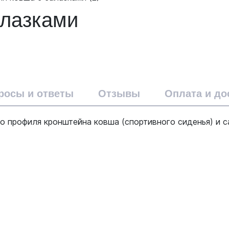
алазками
росы и ответы
Отзывы
Оплата и до
о профиля кронштейна ковша (спортивного сиденья) и 