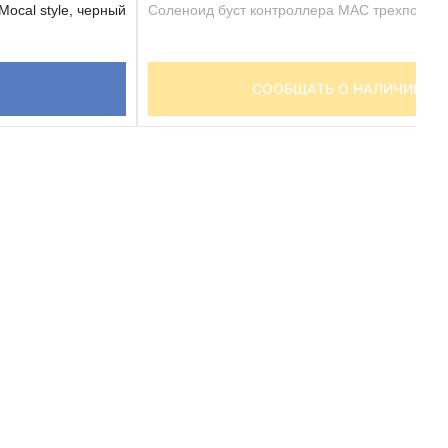
ocal style, черный
Соленоид буст контроллера MAC трехпортов
СООБЩАТЬ О НАЛИЧИИ