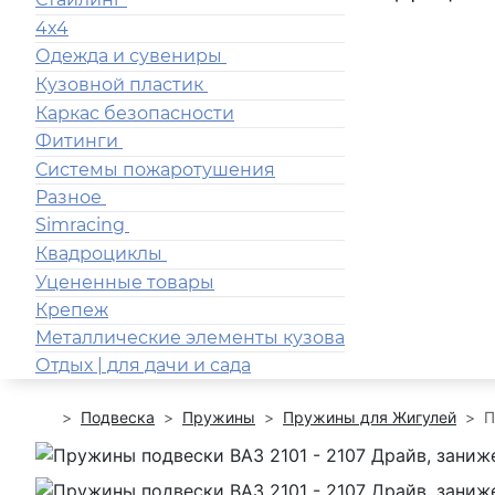
4x4
Одежда и сувениры
Кузовной пластик
Каркас безопасности
Фитинги
Системы пожаротушения
Разное
Simracing
Квадроциклы
Уцененные товары
Крепеж
Металлические элементы кузова
Отдых | для дачи и сада
Подвеска
Пружины
Пружины для Жигулей
П