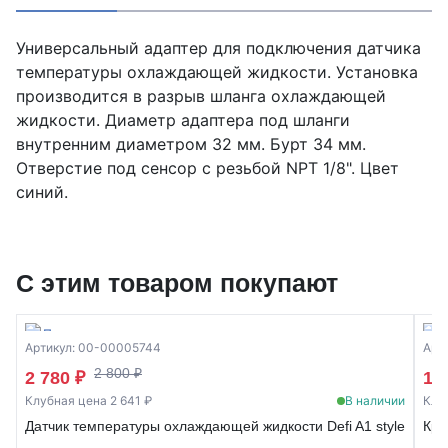
Универсальный адаптер для подключения датчика
температуры охлаждающей жидкости. Установка
производится в разрыв шланга охлаждающей
жидкости. Диаметр адаптера под шланги
внутренним диаметром 32 мм. Бурт 34 мм.
Отверстие под сенсор с резьбой NPT 1/8". Цвет
синий.
С этим товаром покупают
Артикул: 00-00005744
Арт
2 800 ₽
2 780 ₽
1 
Клубная цена 2 641 ₽
В наличии
Клу
Датчик температуры охлаждающей жидкости Defi A1 style
Кры