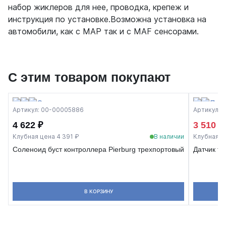
набор жиклеров для нее, проводка, крепеж и
инструкция по установке.Возможна установка на
автомобили, как с MAP так и c MAF сенсорами.
С этим товаром покупают
Артикул: 00-00005886
Артикул: 
4 622 ₽
3 510 ₽
Клубная цена 4 391 ₽
В наличии
Клубная ц
Соленоид буст контроллера Pierburg трехпортовый
Датчик т
В КОРЗИНУ