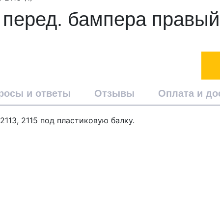
 перед. бампера правый
росы и ответы
Отзывы
Оплата и до
113, 2115 под пластиковую балку.