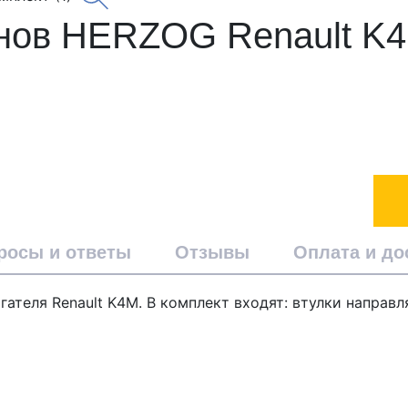
ов HERZOG Renault K4
росы и ответы
Отзывы
Оплата и до
теля Renault K4M. В комплект входят: втулки направл