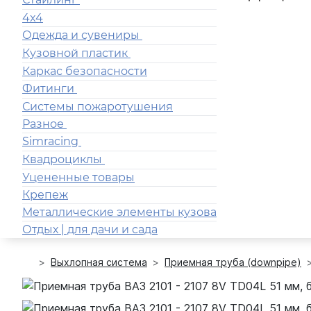
4x4
Одежда и сувениры
Кузовной пластик
Каркас безопасности
Фитинги
Системы пожаротушения
Разное
Simracing
Квадроциклы
Уцененные товары
Крепеж
Металлические элементы кузова
Отдых | для дачи и сада
Выхлопная система
Приемная труба (downpipe)