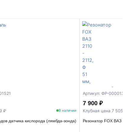
01521
Артикул: ФР-00001335
7 900 ₽
9 ₽
Клубная цена 7 505 ₽
В наличии
дов датчика кислорода (лямбда-зонда)
Резонатор FOX ВАЗ 2110 