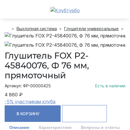
Выхлопная система
Глушители универсальные
Г
Глушитель FOX P2-
45840076, Ф 76 мм,
прямоточный
Артикул: ФР-00000425
Есть в наличии
4 860 ₽
-5% участникам клуба
В КОРЗИНУ
Описание
Характеристики
Вопросы и ответы