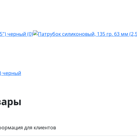
") черный
вары
ормация для клиентов