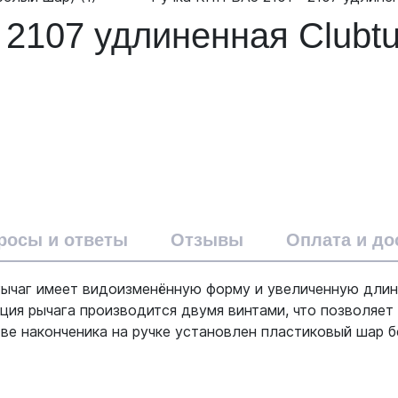
 2107 удлиненная Clubt
росы и ответы
Отзывы
Оплата и до
 Рычаг имеет видоизменённую форму и увеличенную длин
ия рычага производится двумя винтами, что позволяет
тве наконченика на ручке установлен пластиковый шар б