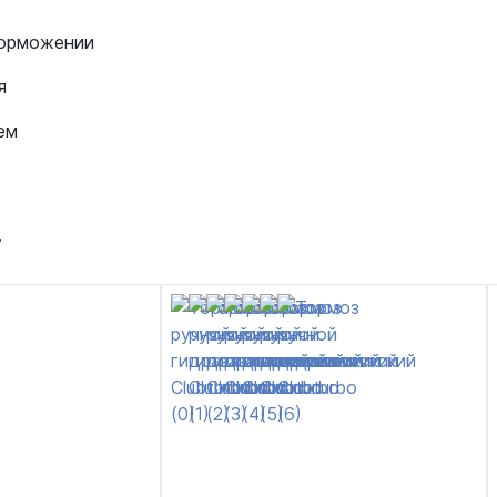
торможении
я
ем
т