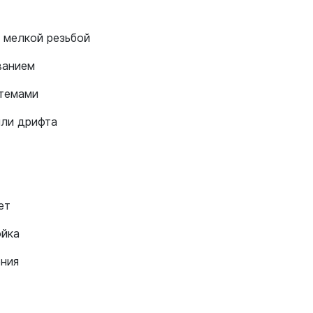
с мелкой резьбой
ванием
стемами
или дрифта
ет
ойка
ения