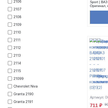
2106
Sport | ВАЗ 
Оригинал, 
2107
2108
2109
2110
2111
2112
2113
2114
2115
21099
Chevrolet Niva
Granta 2190
Артикул: 
Granta 2191
9
711 ₽