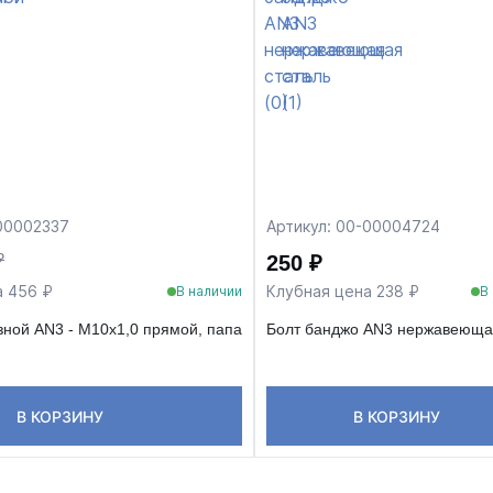
-00002337
Артикул: 00-00004724
₽
250 ₽
а 456 ₽
Клубная цена 238 ₽
В наличии
В
зной AN3 - M10x1,0 прямой, папа
Болт банджо AN3 нержавеюща
В КОРЗИНУ
В КОРЗИНУ