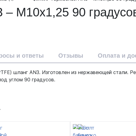
 – М10x1,25 90 градусо
росы и ответы
Отзывы
Оплата и до
TFE) шланг AN3. Изготовлен из нержавеющей стали. Ре
од углом 90 градусов.
т