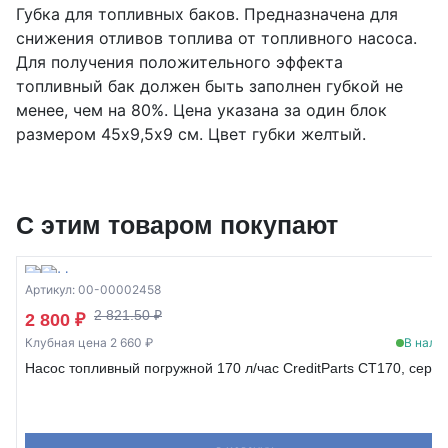
Губка для топливных баков. Предназначена для
снижения отливов топлива от топливного насоса.
Для получения положительного эффекта
топливный бак должен быть заполнен губкой не
менее, чем на 80%. Цена указана за один блок
размером 45х9,5х9 см. Цвет губки желтый.
С этим товаром покупают
Артикул: 00-00002458
2 821.50 ₽
2 800 ₽
Клубная цена 2 660 ₽
В нали
Насос топливный погружной 170 л/час CreditParts CT170, сере