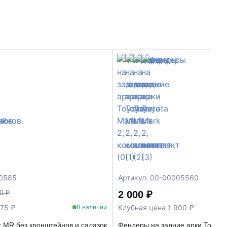
00585
Артикул: 00-00005560
0 ₽
2 000 ₽
575 ₽
Клубная цена 1 900 ₽
В наличии
 MR без кронштейнов и салазок
Фендеры на задние арки Toyota 