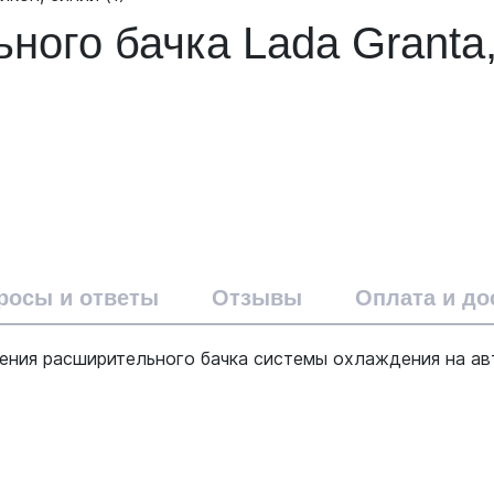
ного бачка Lada Granta,
росы и ответы
Отзывы
Оплата и до
ния расширительного бачка системы охлаждения на авт