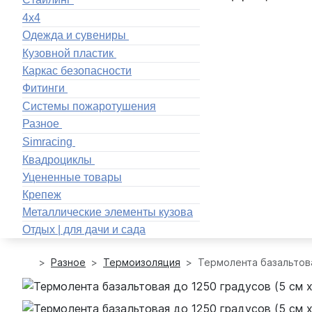
4x4
Одежда и сувениры
Кузовной пластик
Каркас безопасности
Фитинги
Системы пожаротушения
Разное
Simracing
Квадроциклы
Уцененные товары
Крепеж
Металлические элементы кузова
Отдых | для дачи и сада
Разное
Термоизоляция
Термолента базальтова