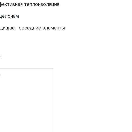
фективная теплоизоляция
 щелочам
ащищает соседние элементы
т