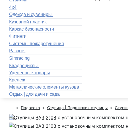
4x4
Одежда и сувениры
Кузовной пластик
Каркас безопасности
Фитинги
Системы пожаротушения
Разное
Simracing
Квадроциклы
Уцененные товары
Крепеж
Металлические элементы кузова
Отдых | для дачи и сада
Подвеска
Ступица | Подшипник ступицы
Ступи