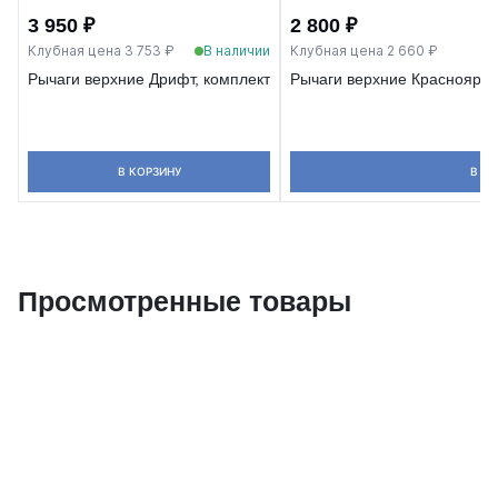
3 950 ₽
2 800 ₽
Клубная цена 3 753 ₽
В наличии
Клубная цена 2 660 ₽
Рычаги верхние Дрифт, комплект
Рычаги верхние Красноярски
В КОРЗИНУ
В КО
Просмотренные товары