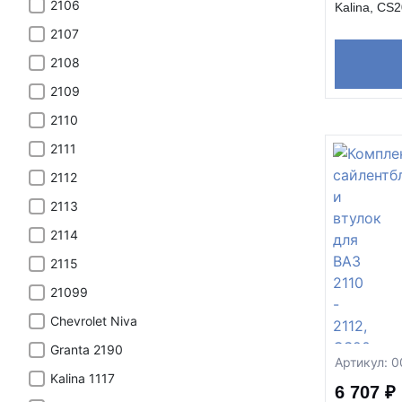
2106
Kalina, CS
2107
2108
2109
2110
2111
2112
2113
2114
2115
21099
Chevrolet Niva
Granta 2190
Артикул: 
Kalina 1117
6 707 ₽