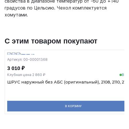
свойства в диапазоне температур от -60 до +140
градусов по Цельсию. Чехол комплектуется
хомутами.
С этим товаром покупают
Артикул: 00-00001368
3 010 ₽
Клубная цена 2 860 ₽
В н
ШРУС наружный без АБС (оригинальный), 2108, 2110, 2112,
В КОРЗИНУ