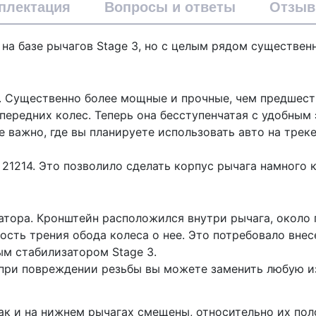
плектация
Вопросы и ответы
Отзы
 на базе рычагов Stage 3, но с целым рядом существен
. Существенно более мощные и прочные, чем предшес
 передних колес. Теперь она бесступенчатая с удобны
е важно, где вы планируете использовать авто на трек
21214. Это позволило сделать корпус рычага намного 
атора. Кронштейн расположился внутри рычага, около 
сть трения обода колеса о нее. Это потребовало внес
м стабилизатором Stage 3.
при повреждении резьбы вы можете заменить любую из
так и на нижнем рычагах смещены, относительно их по