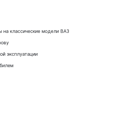
ы на классические модели ВАЗ
зову
ной эксплуатации
обилем