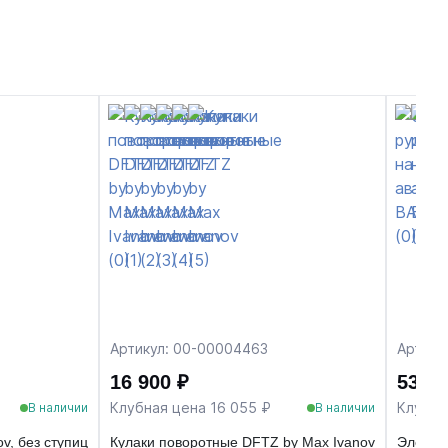
Артикул: 00-00004463
Артику
16 900 ₽
53 20
Клубная цена 16 055 ₽
Клубна
В наличии
В наличии
v, без ступиц
Кулаки поворотные DFTZ by Max Ivanov
Электр