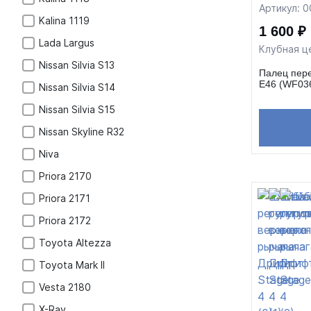
Артикул: 
Kalina 1119
1 600 ₽
Lada Largus
Клубная ц
Nissan Silvia S13
Палец пер
E46 (WF03
Nissan Silvia S14
Nissan Silvia S15
Nissan Skyline R32
Niva
Priora 2170
Priora 2171
Priora 2172
Toyota Altezza
Toyota Mark II
Vesta 2180
X-Ray