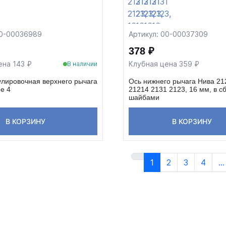
00-00036989
Артикул: 00-00037309
378 ₽
ена 143 ₽
Клубная цена 359 ₽
В наличии
лировочная верхнего рычага
Ось нижнего рычага Нива 21
e 4
21214 2131 2123, 16 мм, в с
шайбами
В КОРЗИНУ
В КОРЗИНУ
1
2
3
4
...