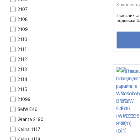
Клубная ц
2107
Пыльник ст
2108
подвески В
2109
2110
2111
2112
2113
2114
2115
21099
BMW E46
Granta 2190
Kalina 1117
Kalina 1118